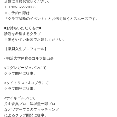
店舗に直接お電話ください。
TEL:03-5227-1008
※ご予約の際は
『クラブ診断のイベント』とお伝え頂くとスムーズです。
■お持ちいただくもの■
診断を希望するクラブ
※動きやすい服装でお越しください。
【磯貝久生プロフィール】
○明治大学体育会ゴルフ部出身
○マグレガージャパンにて
クラブ開発に従事。
○タイトリスト&コブラにて
クラブ開発に従事。
○ナイキゴルフにて
片山晋呉プロ、深堀圭一郎プロ
などツアープロのフィッティング
によるクラブ開発に従事。