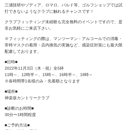
三浦技研やゾディア、ロマロ、バルド等、ゴルフショップでは試
打できないようなクラブに触れるチャンスです！
クラブフィッティング未経験も完全無料のイベントですので、是
非お気軽にご来店下さい。
※フィッティングの際は、マンツーマン・アルコールでの消毒・
常時マスクの着用・店内換気の実施など、感染症対策にも最大限
配慮しております。
■日時■
2022年11月3日（木・祝）全5枠
11時～、12時半～、15時～、16時半～、18時～
※各時間帯1名様のみ・先着順となります
■場所■
神楽坂カントリークラブ
■診断のお時間■
30分〜1時間程度
■ご予約方法■