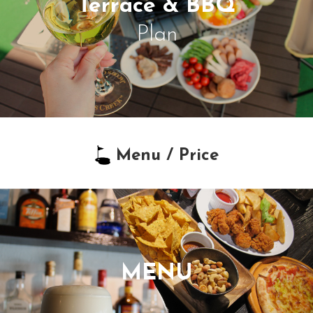
Terrace & BBQ
Plan
Menu / Price
MENU